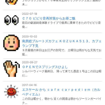
プロショップからＣ７０車検＆足回りリフレッシュ完了連絡が
木…
2022-07-18
Ｃ７０ ビビり音再対策からお昼ご飯
前日の砺波鋳造体験ドライブで後席に乗車できたのでビビり音
発…
2020-10-02
南房総ブルートズカフェ ＫＯＺＵＫＡ５１３、カフェ
ランプ下見
９月最後の休日はお江戸の別宅で。 土曜日は雨がちな天気でお
籠…
2020-09-27
ＯＰＥＮでスプリングスひよし
シルバーウィーク最終日。 帰って来てた愚息１号はこの日は暇
だ…
2017-04-16
エスケール から ｃａｆｅ ｃａｒｐｅｄｉｅｍ（カル
ペディエム）
この日は暖かく、朝から 近くの国道は朝からツーリンガーバイ
ク…