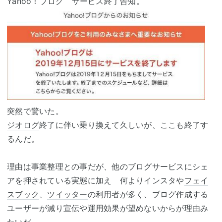
Yahoo！ブログ サービス終了告知。
突然で驚いた。
ジオログ
終了に伴い乗り換えて久しいが、ここも終了す
るんだ。
理由は事業整理との事だが、他のブログサービスにシェ
アを押されている実態に加え 何よりインスタや
フェイ
スブック
、
ツイッター
の利用者が多く、ブログ作成する
ユーザーが減り宣伝や運用効果が望めないからが理由み