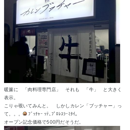
暖簾に 「肉料理専門店」 それも 「牛」 と大きく
表示。
こりゃ覗いてみんと。 しかしカレン「ブッチャー」っ
て。。。
ﾌﾞｯﾁｬｰ ｯﾃ､ﾌﾟﾛﾚｽﾗｰﾐﾀｲ。
オープン記念価格で500円だそうだ。