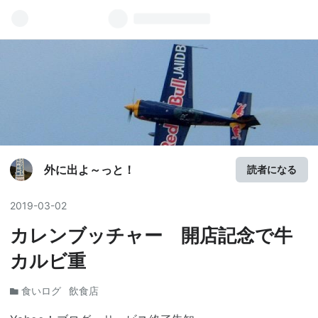
外に出よ～っと！
読者になる
2019
-
03
-
02
カレンブッチャー 開店記念で牛
カルビ重
食いログ
飲食店