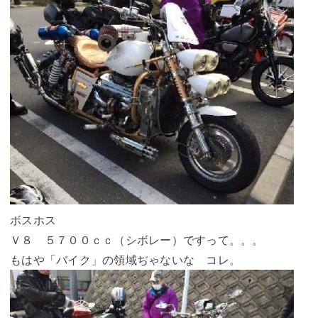
ボスホス
Ｖ８ ５７００ｃｃ（シボレー）ですって。。。
もはや「バイク」の領域ぢゃないな コレ。