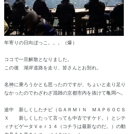
年寄りの日向ぼっこ。。。（爆）
ココで一旦解散となりました。
この後 湖岸道路を走り、皆さんとお別れ。
名神
に乗ろうかとも思ったのですが、ちょいと走り足り
なかったのでわざわざ混雑の
京都市
内を抜けて亀岡へ。
途中 新しくしたナビ（ＧＡＲＭＩＮ ＭＡＰ６０ＣＳ
Ｘ 新しくしたって言っても中古ですケド。）とシテ
ィナビゲータＶｅｒ１４（コチラは最新なのだ。）の動