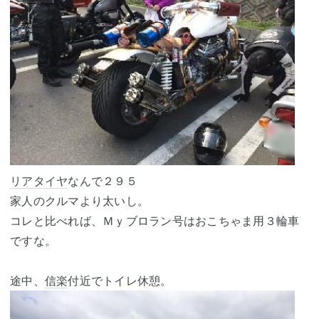
リアタイヤ
なんで２９５
家人のクルマより太いし。
コレと比べれば、Ｍｙブロラン号はおこちゃま用３輪車
ですな。
途中、
信楽
付近でトイレ休憩。