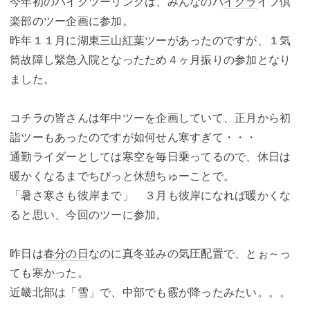
今年初のバイクツーリングは、みんなのバ
イクラ
イフ倶
楽部のツー企画に参加。
昨年１１月に湖東三山紅葉ツーがあったのですが、１気
筒故障し緊急入院となったため４ヶ月振りの参加となり
ました。
コチラの皆さんは年中ツーを企画していて、正月から初
詣ツーもあったのですが如何せん寒すぎて・・・
通勤ライダーとしては寒空を毎日乗ってるので、休日は
暖かくなるまでちびっと休憩ちゅーことで。
「暑さ寒さも彼岸まで」 ３月も彼岸になれば暖かくな
ると思い、今回のツーに参加。
昨日は
春分の日
なのに真冬並みの気圧配置で、とぉ～っ
ても寒かった。
近畿北部は「雪」で、中部でも霰が降ったみたい。。。