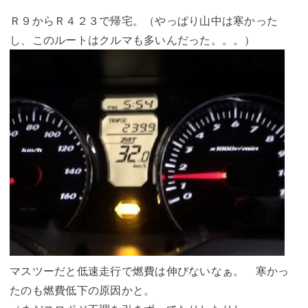
Ｒ９からＲ４２３で帰宅。（やっぱり山中は寒かった
し、このルートはクルマも多いんだった。。。）
マスツーだと低速走行で燃費は伸びないなぁ。 寒かっ
たのも燃費低下の原因かと。