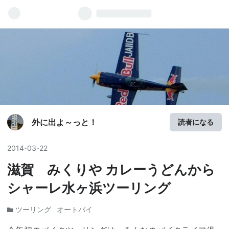
外に出よ～っと！
読者になる
2014
-
03
-
22
滋賀 みくりや カレーうどんから
シャーレ水ヶ浜ツーリング
ツーリング
オートバイ