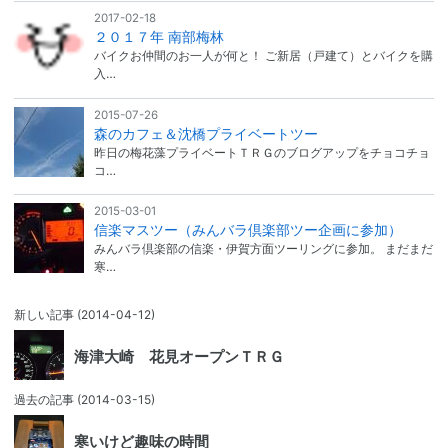
2017-02-18
２０１７年 南部梅林
バイクお仲間のお一人が何と！ ご新居（戸建て）とバイクを購
入…
2015-07-26
森のカフェ＆沈橋プライベートツー
昨日の梅花藻プライベートＴＲＧのブログアップをチョコチョ
コ…
2015-03-01
信楽マスツー（みんバラ倶楽部ツー企画に参加）
みんバラ倶楽部の信楽・伊賀方面ツーリングに参加。 まだまだ
寒…
新しい記事
(2014-04-12)
海津大崎 花見オープンＴＲＧ
過去の記事
(2014-03-15)
寒いけど趣味の時間